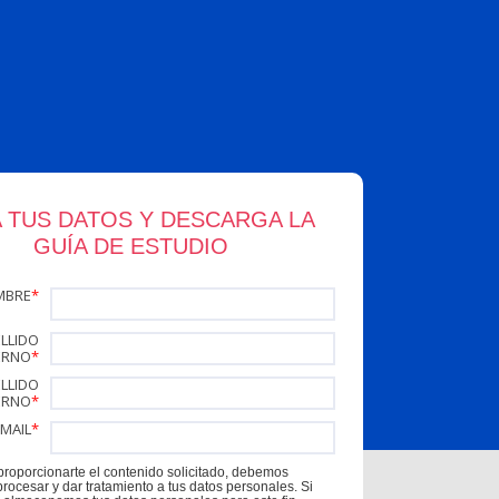
 TUS DATOS Y DESCARGA LA
GUÍA DE ESTUDIO
MBRE
*
LLIDO
ERNO
*
LLIDO
ERNO
*
EMAIL
*
proporcionarte el contenido solicitado, debemos
rocesar y dar tratamiento a tus datos personales. Si