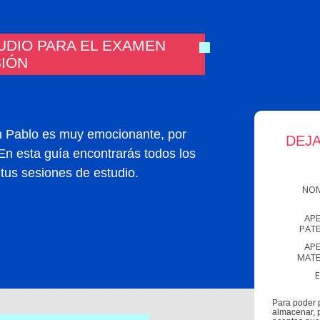
UDIO PARA EL EXAMEN
SIÓN
n Pablo es muy emocionante, por
DEJA
En esta guía encontrarás todos los
tus sesiones de estudio.
NO
APE
PAT
APE
MAT
Para poder 
almacenar, p