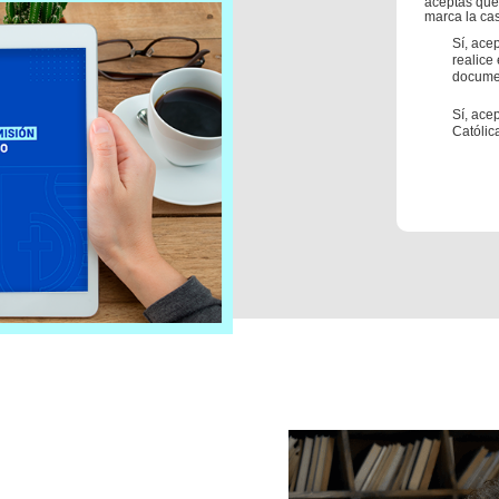
aceptas que
marca la cas
Sí, ace
realice
documen
Sí, ace
Católic
uía